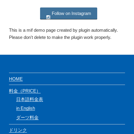
Follow on Instagram
This is a mif demo page created by plugin automatically.
Please don't delete to make the plugin work properly.
HOME
料金（PRICE）
日本語料金表
in English
ダーツ料金
ドリンク