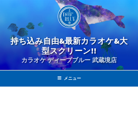
コ
ン
テ
ン
ツ
持ち込み自由&最新カラオケ&大
へ
ス
型スクリーン!!
キ
カラオケ ディープブルー 武蔵境店
ッ
プ
メニュー